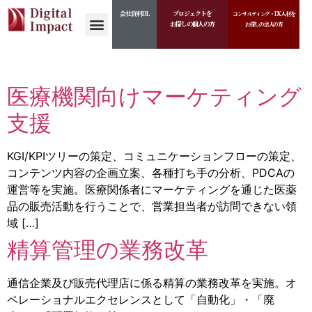
実績カテゴリー:
戦
会社資料DL
プロジェクトを
コンサルティング・DX人材を
お探しの個人の方
お探しの法人の方
略/IT/BPR等
医療機関向けマーケティング
支援
KGI/KPIツリーの策定、コミュニケーションフローの策定、
コンテンツ内容の企画立案、各種打ち手の分析、PDCAの
運営等を実施。医療関係者にマーケティングを通じた医薬
品の販売活動を行うことで、営業担当者が訪問できない領
域 […]
精算管理の業務改革
通信企業及び販売代理店に係る精算の業務改革を実施。オ
ペレーショナルエクセレンスとして「自動化」・「廃